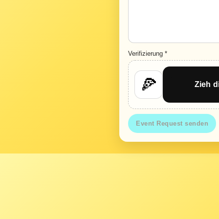
Verifizierung *
🍕
Zieh d
Event Request senden